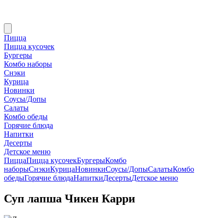
Пицца
Пицца кусочек
Бургеры
Комбо наборы
Снэки
Курица
Новинки
Соусы/Допы
Салаты
Комбо обеды
Горячие блюда
Напитки
Десерты
Детское меню
Пицца
Пицца кусочек
Бургеры
Комбо
наборы
Снэки
Курица
Новинки
Соусы/Допы
Салаты
Комбо
обеды
Горячие блюда
Напитки
Десерты
Детское меню
Суп лапша Чикен Карри