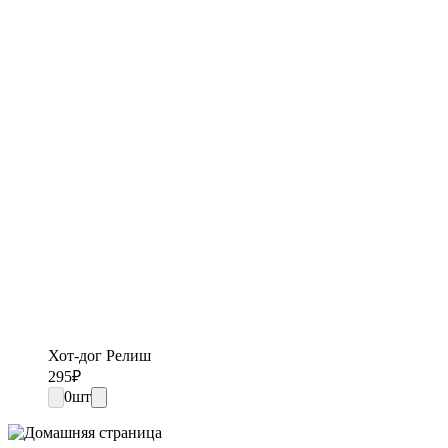
Хот-дог Релиш
295
₽
0
шт