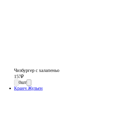
Чизбургер с халапеньо
157
₽
0
шт
Кранч Жульен