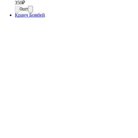
350
₽
0
шт
Кранч Бомбей