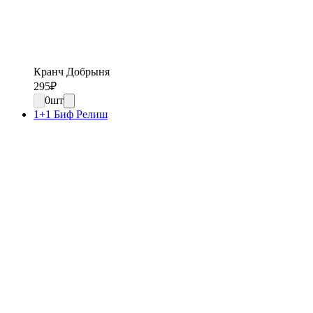
Кранч Добрыня
295
₽
0
шт
1+1 Биф Релиш