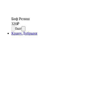
Биф Релиш
320
₽
0
шт
Кранч Добрыня