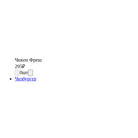
Чикен Фреш
295
₽
0
шт
Чизбургер