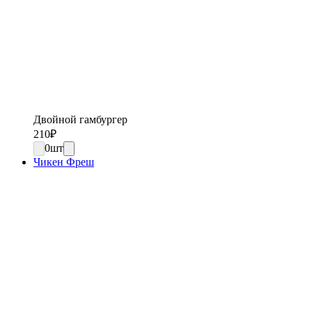
Двойной гамбургер
210
₽
0
шт
Чикен Фреш