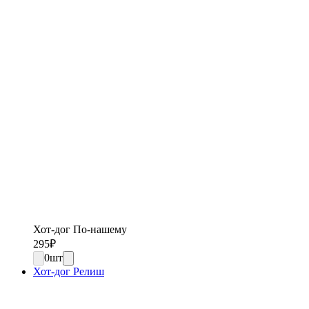
Хот-дог По-нашему
295
₽
0
шт
Хот-дог Релиш