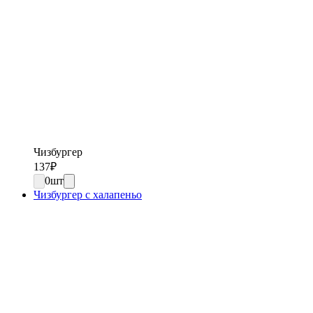
Чизбургер
137
₽
0
шт
Чизбургер с халапеньо