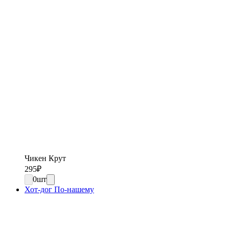
Чикен Крут
295
₽
0
шт
Хот-дог По-нашему