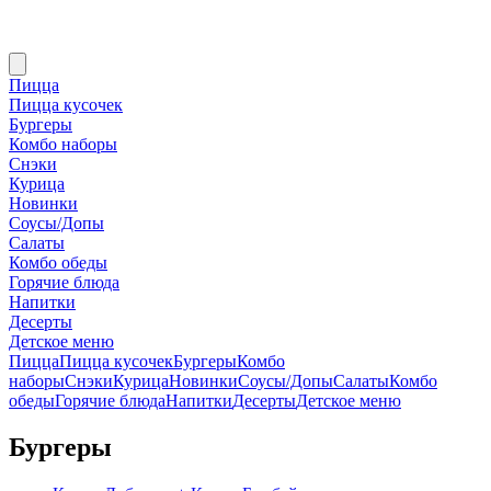
Пицца
Пицца кусочек
Бургеры
Комбо наборы
Снэки
Курица
Новинки
Соусы/Допы
Салаты
Комбо обеды
Горячие блюда
Напитки
Десерты
Детское меню
Пицца
Пицца кусочек
Бургеры
Комбо
наборы
Снэки
Курица
Новинки
Соусы/Допы
Салаты
Комбо
обеды
Горячие блюда
Напитки
Десерты
Детское меню
Бургеры