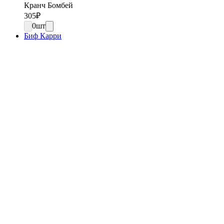
Кранч Бомбей
305
₽
0
шт
Биф Карри