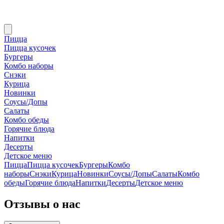
Пицца
Пицца кусочек
Бургеры
Комбо наборы
Снэки
Курица
Новинки
Соусы/Допы
Салаты
Комбо обеды
Горячие блюда
Напитки
Десерты
Детское меню
Пицца
Пицца кусочек
Бургеры
Комбо
наборы
Снэки
Курица
Новинки
Соусы/Допы
Салаты
Комбо
обеды
Горячие блюда
Напитки
Десерты
Детское меню
Отзывы о нас