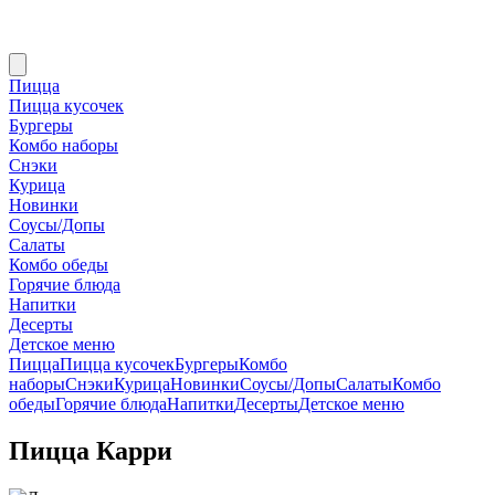
Пицца
Пицца кусочек
Бургеры
Комбо наборы
Снэки
Курица
Новинки
Соусы/Допы
Салаты
Комбо обеды
Горячие блюда
Напитки
Десерты
Детское меню
Пицца
Пицца кусочек
Бургеры
Комбо
наборы
Снэки
Курица
Новинки
Соусы/Допы
Салаты
Комбо
обеды
Горячие блюда
Напитки
Десерты
Детское меню
Пицца Карри